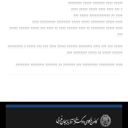
????? ???? ??????? ????? ????????
? ??? ???? ???? ????? ????? ????
????:?? ???????????? ????? ???
????:????? ???????? ????? ????? ???????? ????????? ????
???? ????? ???????? ?? ???? ?????? ???? ?? ???? ??? ????? ?????? ?????
???.
????? ??? ??? ???? ???????? ?????? ????? ???? ???.??? ????? ? ?????????
?????? ????? ?? ????? ???????? ???.
???? ????????? ????????? ??? ??????? ?? ??????? ???????? ????????.