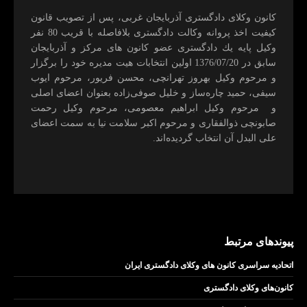
كانون وكلای دادگستری آذربايجان غربی، پس از تصويب قانون
كيفيت اخذ پروانه وكالت دادگستری بلافاصله با قريب 80 نفر
وكيل پايه يك دادگستری عضو كانون های مركز و آذربايجان
سابق در 1376/07/20 اولين انتخابات هيت مديره خود را برگزار
و مرحوم وکیل بهروز تهرانچی، محسن فريور، مرحوم ايوب
سيفی، حميد چاره‌ساز و خليل صوفی‌زاده بعنوان اعضای اصلی
و مرحوم وکیل ابراهيم معصومی، مرحوم وکیل رحمت
صابونچی ذوالفقاری و مرحوم اكبر سلامت نيا به سمت اعضای
علی البدل آن انتخاب گرديده‌اند.
پیوندهای مرتبط
اتحادیه سراسری کانون های وکلای دادگستری ایران
کانون‌های وکلای دادگستری