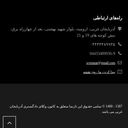
راه‌های ارتباطی
آذربایجان غربی، ارومیه، بلوار شهید بهشتی، بعد از چهارراه برق،
نبش کوچه های 19 و 21
۰۴۴۳۳۴۸۹۹۳۵
04433489936-9
westazar@gmail.com
پیدا کردن ما روی نقشه
1387 - 1400 © تمامی حقـوق این تارنما متعلق به کانون وکلای دادگستری آذربایجان
غربی می باشد .