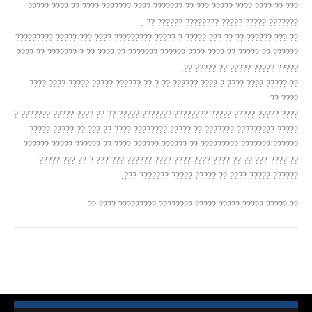
??? ?? ???? ???? ????? ??? ?? ??????? ???? ??????? ???? ?? ???? ?????
??????? ????? ????? ???????? ?????? ?? .
?? ??? ?????? ?? ?? ??? ????? ? ????? ????????? ???? ??? ????? ?????????
?????? ?? ????? ?? ???? ???? ?????? ??????? ?? ???? ?? ? ??????? ?? ????
????? ????? ????? ?? ????? ??.
?? ????? ???? ???? ? ???? ?????? ?? ? ?? ?????? ????? ????? ???? ????
???? ?? .
???? ????? ????? ????? ???????? ??????? ????? ?? ?? ???? ????? ??????? ?
????? ????????? ??????? ?? ????? ???????? ???? ?? ??? ?? ????? ?????
?????? ??????? ????????? ?? ?????? ?????? ???? ?? ?????? ????? ??????
?? ???? ??? ?? ?? ???? ???? ???? ???? ?????? ??? ??? ? ?? ??? ?????
?????? ????? ???? ?? ????? ????? ??????? ???.
?? ????? ????? ????? ????? ???????? ????????? ???? ??