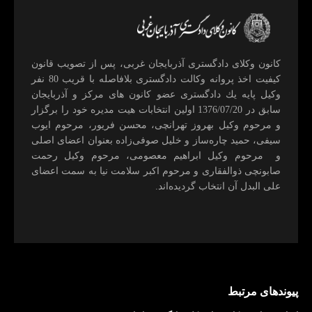
كانون وكلای دادگستری آذربايجان غربی، پس از تصويب قانون
كيفيت اخذ پروانه وكالت دادگستری بلافاصله با قريب 80 نفر
وكيل پايه يك دادگستری عضو كانون های مركز و آذربايجان
سابق در 1376/07/20 اولين انتخابات هيت مديره خود را برگزار
و مرحوم وکیل بهروز تهرانچی، محسن فريور، مرحوم ايوب
سيفی، حميد چاره‌ساز و خليل صوفی‌زاده بعنوان اعضای اصلی
و مرحوم وکیل ابراهيم معصومی، مرحوم وکیل رحمت
صابونچی ذوالفقاری و مرحوم اكبر سلامت نيا به سمت اعضای
علی البدل آن انتخاب گرديده‌اند.
پیوندهای مرتبط