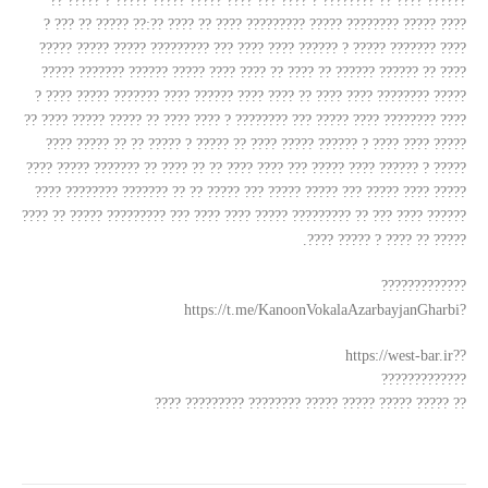
?????? ???? ?? ???????? ? ???? ??? ???? ????? ????? ????? ? ????? ??
???? ????? ???????? ????? ????????? ???? ?? ???? ??:?? ????? ?? ??? ?
???? ??????? ????? ? ?????? ???? ???? ??? ????????? ????? ????? ?????
???? ?? ?????? ?????? ?? ???? ?? ???? ???? ????? ?????? ??????? ?????
????? ???????? ???? ???? ?? ???? ???? ?????? ???? ??????? ????? ???? ?
???? ???????? ???? ????? ??? ???????? ? ???? ???? ?? ????? ????? ???? ??
????? ???? ???? ? ?????? ????? ???? ?? ????? ? ????? ?? ?? ????? ????
????? ? ?????? ???? ????? ??? ???? ???? ?? ?? ???? ?? ??????? ????? ????
????? ???? ????? ??? ????? ????? ??? ????? ?? ?? ??????? ???????? ????
?????? ???? ??? ?? ????????? ????? ???? ???? ??? ????????? ????? ?? ????
????? ?? ???? ? ????? ????.
?????????????
?https://t.me/KanoonVokalaAzarbayjanGharbi
??https://west-bar.ir
?????????????
?? ????? ????? ????? ????? ???????? ????????? ????