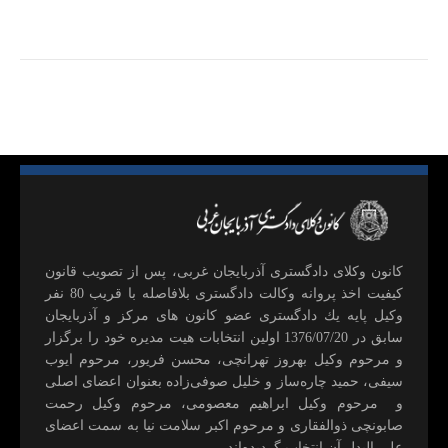
كانون وكلای دادگستری آذربايجان غربی، پس از تصويب قانون
كيفيت اخذ پروانه وكالت دادگستری بلافاصله با قريب 80 نفر
وكيل پايه يك دادگستری عضو كانون های مركز و آذربايجان
سابق در 1376/07/20 اولين انتخابات هيت مديره خود را برگزار
و مرحوم وکیل بهروز تهرانچی، محسن فريور، مرحوم ايوب
سيفی، حميد چاره‌ساز و خليل صوفی‌زاده بعنوان اعضای اصلی
و مرحوم وکیل ابراهيم معصومی، مرحوم وکیل رحمت
صابونچی ذوالفقاری و مرحوم اكبر سلامت نيا به سمت اعضای
علی البدل آن انتخاب گرديده‌اند.