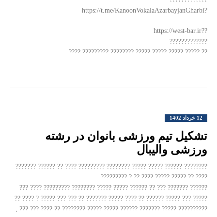
?https://t.me/KanoonVokalaAzarbayjanGharbi
??https://west-bar.ir
?????????????
?? ????? ????? ????? ????? ???????? ????????? ????
12 خرداد 1402
تشکیل تیم ورزشی بانوان در رشته
ورزشی والیبال
???????? ?????? ????? ????? ???????? ????????? ???? ?? ?????? ???????
???? ?? ????? ????? ???? ?? ? ?????????
?????? ??????? ??? ?? ?????? ????? ????? ???????? ????????? ???? ???
????? ??? ????? ?????? ?? ???? ????? ??????? ?? ??? ??? ????? ? ???? ??
?????????? ????? ??????? ?????? ????? ????? ???????? ?? ???? ??? ??? ,