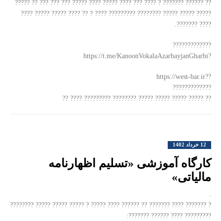
?? ?????? ??????? ? ???? ??? ???? ????? ???? ????? ??? ??? ??? ?? ?????
????? ????? ????? ???????? ????????? ???? ? ?? ???? ????? ????? ????
???? ???????.
?????????????
?https://t.me/KanoonVokalaAzarbayjanGharbi
??https://west-bar.ir
?????????????
?? ????? ????? ????? ????? ???????? ????????? ???? ??
12 خرداد 1402
کارگاه آموزشی «تسلیم اظهارنامه
مالیاتی»
.
? ??????? ???? ??????? ?? ?????? ???? ????? ? ????? ????? ????? ????????
????????? ???? ?????? ???????: