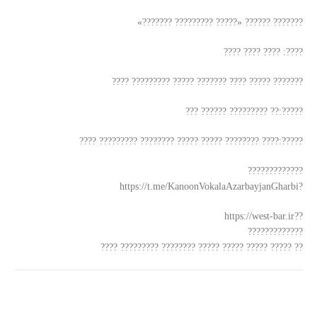
??????? ?????? «????? ????????? ???????»
????: ???? ???? ????
??????? ????? ???? ??????? ????? ????????? ????
?????:?? ????????? ?????? ???
?????:???? ???????? ????? ????? ???????? ????????? ????
?????????????
?https://t.me/KanoonVokalaAzarbayjanGharbi
??https://west-bar.ir
?????????????
?? ????? ????? ????? ????? ???????? ????????? ????