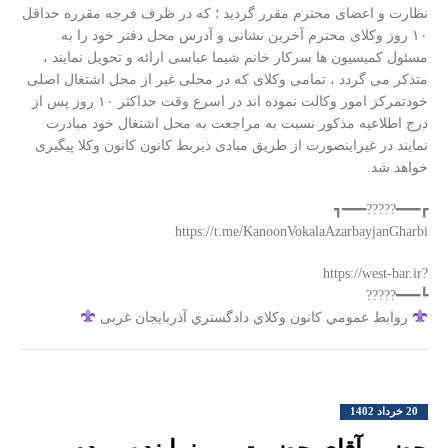
نظارت و اعضای محترم مقرر گردید ؛ که در ظرف فرجه مقرره حداقل
۱۰ روز وکلای محترم آخرین نشانی و آدرس محل دفتر خود را به
مسئول کمیسیون ها سرکار خانم شیما عباسی ارائه و تحویل نمایند ،
متذکر می گردد ، تمامی وکلای که در محلی غیر از محل اشتغال اصلی
خودتمرکز امور وکالت نموده اند در اسرع وقت حداکثر ۱۰ روز پس از
درج اطلاعیه مذکور نسبت به مراجعت به محل اشتغال خود مبادرت
نمایند در غیراینصورت از طریق مبادی ذیربط کانون کانون وکلا پیگیری
خواهد شد.
┏━━━?????━━━┓
‏?https://west-bar.ir
┗━━━?????
روابط عمومي كانون وكلاي دادگستري آذربايجان غربی
20 خرداد 1402