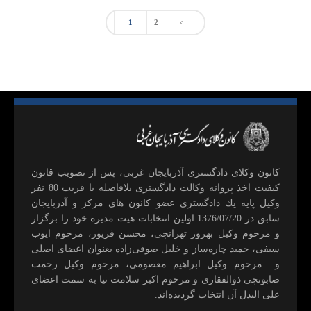
1
2
كانون وكلای دادگستری آذربايجان غربی، پس از تصويب قانون
كيفيت اخذ پروانه وكالت دادگستری بلافاصله با قريب 80 نفر
وكيل پايه يك دادگستری عضو كانون های مركز و آذربايجان
سابق در 1376/07/20 اولين انتخابات هيت مديره خود را برگزار
و مرحوم وکیل بهروز تهرانچی، محسن فريور، مرحوم ايوب
سيفی، حميد چاره‌ساز و خليل صوفی‌زاده بعنوان اعضای اصلی
و مرحوم وکیل ابراهيم معصومی، مرحوم وکیل رحمت
صابونچی ذوالفقاری و مرحوم اكبر سلامت نيا به سمت اعضای
علی البدل آن انتخاب گرديده‌اند.