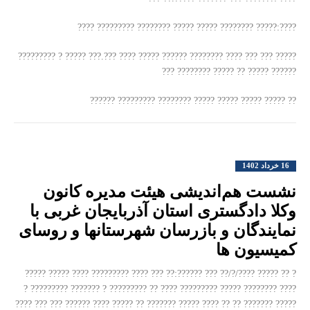
????:????? ???????? ????? ????? ???????? ????????? ????
????? ??? ??? ???? ???????? ?????? ????? ???? ???.??? ????? ? ?????????
?????? ????? ?? ????? ???????? ???
?? ????? ????? ????? ????? ???????? ????????? ??????
16 خرداد 1402
نشست هم‌اندیشی هیئت مدیره کانون
وکلا دادگستری استان آذربایجان غربی با
نمایندگان و بازرسان شهرستانها و روسای
کمیسیون ها
? ?? ????? ????/?/?? ??? ??????:?? ??? ???? ????????? ???? ????? ?????
???? ???????? ????? ????????? ???? ?? ????????? ? ??????? ????????? ?
????? ??????? ?? ?? ???? ????? ??????? ?? ????? ???? ?????? ??? ??? ????