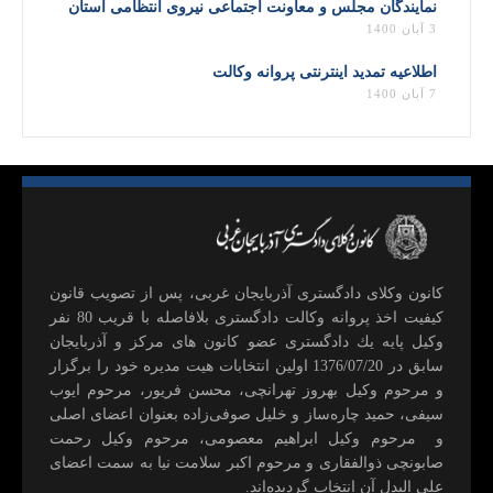
نمایندگان مجلس و معاونت اجتماعی نیروی انتظامی استان
3 آبان 1400
اطلاعیه تمدید اینترنتی پروانه وکالت
7 آبان 1400
كانون وكلای دادگستری آذربايجان غربی، پس از تصويب قانون
كيفيت اخذ پروانه وكالت دادگستری بلافاصله با قريب 80 نفر
وكيل پايه يك دادگستری عضو كانون های مركز و آذربايجان
سابق در 1376/07/20 اولين انتخابات هيت مديره خود را برگزار
و مرحوم وکیل بهروز تهرانچی، محسن فريور، مرحوم ايوب
سيفی، حميد چاره‌ساز و خليل صوفی‌زاده بعنوان اعضای اصلی
و مرحوم وکیل ابراهيم معصومی، مرحوم وکیل رحمت
صابونچی ذوالفقاری و مرحوم اكبر سلامت نيا به سمت اعضای
علی البدل آن انتخاب گرديده‌اند.