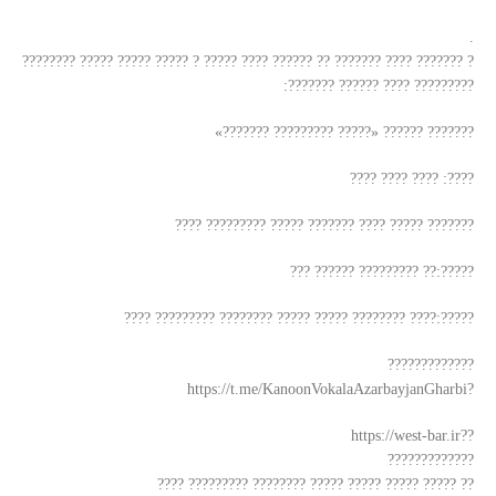
.
? ??????? ???? ??????? ?? ?????? ???? ????? ? ????? ????? ????? ????????
????????? ???? ?????? ???????:
??????? ?????? «????? ????????? ???????»
????: ???? ???? ????
??????? ????? ???? ??????? ????? ????????? ????
?????:?? ????????? ?????? ???
?????:???? ???????? ????? ????? ???????? ????????? ????
?????????????
?https://t.me/KanoonVokalaAzarbayjanGharbi
??https://west-bar.ir
?????????????
?? ????? ????? ????? ????? ???????? ????????? ????