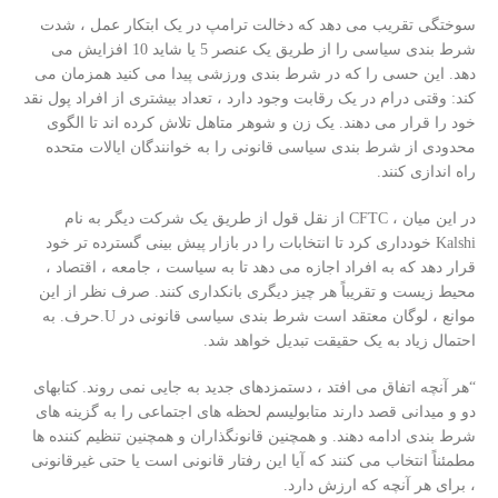
سوختگی تقریب می دهد که دخالت ترامپ در یک ابتکار عمل ، شدت
شرط بندی سیاسی را از طریق یک عنصر 5 یا شاید 10 افزایش می
دهد. این حسی را که در شرط بندی ورزشی پیدا می کنید همزمان می
کند: وقتی درام در یک رقابت وجود دارد ، تعداد بیشتری از افراد پول نقد
خود را قرار می دهند. یک زن و شوهر متاهل تلاش کرده اند تا الگوی
محدودی از شرط بندی سیاسی قانونی را به خوانندگان ایالات متحده
راه اندازی کنند.
در این میان ، CFTC از نقل قول از طریق یک شرکت دیگر به نام
Kalshi خودداری کرد تا انتخابات را در بازار پیش بینی گسترده تر خود
قرار دهد که به افراد اجازه می دهد تا به سیاست ، جامعه ، اقتصاد ،
محیط زیست و تقریباً هر چیز دیگری بانکداری کنند. صرف نظر از این
موانع ، لوگان معتقد است شرط بندی سیاسی قانونی در U.حرف. به
احتمال زیاد به یک حقیقت تبدیل خواهد شد.
“هر آنچه اتفاق می افتد ، دستمزدهای جدید به جایی نمی روند. کتابهای
دو و میدانی قصد دارند متابولیسم لحظه های اجتماعی را به گزینه های
شرط بندی ادامه دهند. و همچنین قانونگذاران و همچنین تنظیم کننده ها
مطمئناً انتخاب می کنند که آیا این رفتار قانونی است یا حتی غیرقانونی
، برای هر آنچه که ارزش دارد.