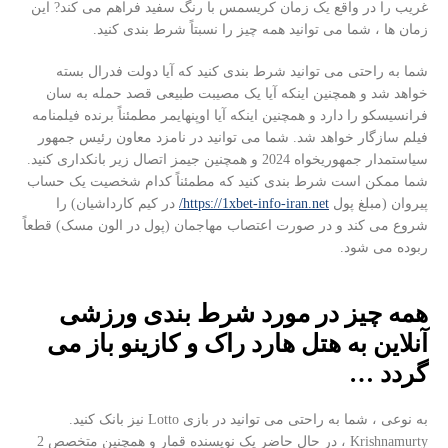
غریب را در واقع یک زمان کریسمس با رنگ سفید فراهم می کند? این
زمان ها ، شما می توانید همه چیز را نسبتاً شرط بندی کنید.
شما به راحتی می توانید شرط بندی کنید که آیا دولت فدرال بسته
خواهد شد و همچنین اینکه آیا یک مصیبت طبیعی قصد حمله به سان
فرانسیسکو را دارد و همچنین اینکه آیا اوپنهایمر مطمئناً برنده فیلمنامه
فیلم سازگار خواهد شد. شما می توانید در نامزد معاون رئیس جمهور
سیاستمدار جمهوریخواه 2024 و همچنین جیمز اتصال زیر بانکداری کنید.
شما ممکن است شرط بندی کنید که مطمئناً کدام شخصیت یک حساب
پیروان (مبلغ پول
https://1xbet-info-iran.net/
در کیم کارداشیان) را
شروع می کند و در صورت اعتصاب مهاجمان (پول در الون مسک) قطعاً
ربوده می شود.
همه چیز در مورد شرط بندی ورزشی
آنلاین به هتل هارد راک و کازینو باز می
گردد …
به نوعی ، شما به راحتی می توانید در بازی Lotto نیز بانک کنید.
Krishnamurty ، در حال حاضر یک نویسنده قمار و همچنین متخصص 2