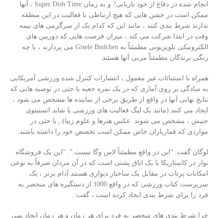
انجام شده در دفاع از خود بازیابی? و به زمان Super Dish Time ، آنها
ممکن است در جشن هایی که هیچ ارتباطی با فعالیت در این منطقه
ندارند شرط بندی کنند ، مانند این که کدام یک از سرگرمی های نیمه
وقت در ابتدا شرکت می کند ، میزان فرصت هایی که دوربین های
الکترونیکی تلویزیونی مطمئناً به Gisele Bndchen می پردازند ، یا چه
رنگی برندگان مطمئناً مربی آنها هستند.
همراه با استثنائات غیر معمول ، انتشارات کنترل شده ورزشی آمریکایی
به سادگی بر روی آماری که در یک نمره جعبه یا حتی در توصیه هایی که
نتایج نهایی آنها در واقع از طریق برخی از نماینده ها مشخص می شود ،
ایجاد می کنند (مانند یک لیگ فعالیت های ورزشی یا شاید انستیتوی
جنبش ، مشخص می شوند. عکس هنرها و علوم زیبا)., یا حتی در
مواردی که قماربازان خاص ممکن است تخصص خود را داشته باشند.
لوگان گفت: “این در واقع مطمئناً لاس وگا نیست.”. “این یک فروشگاه
نوار در کاستاریکا با یک اتاق پشتی است که در آن مردان صرفاً به نوعی
امکانات پرتاب در مقابل یک ساختار دیواری هستند.آدام برنز ، یک
سرپرست کتاب ورزشی که در واقع 1000 از دستگیره های منحصر به
فرد را برای شرط بندی ایجاد کرده است ، گفت:.
چرا شرط بندی های منحصر به فرد برای هر زمان و هر زمان ایجاد نمی