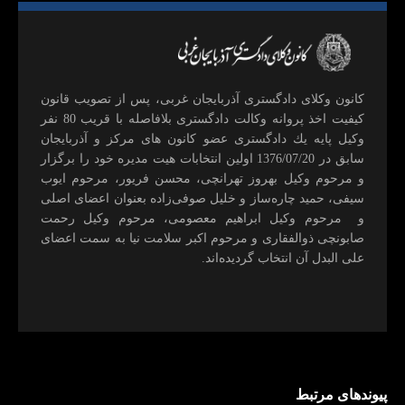
كانون وكلای دادگستری آذربايجان غربی، پس از تصويب قانون
كيفيت اخذ پروانه وكالت دادگستری بلافاصله با قريب 80 نفر
وكيل پايه يك دادگستری عضو كانون های مركز و آذربايجان
سابق در 1376/07/20 اولين انتخابات هيت مديره خود را برگزار
و مرحوم وکیل بهروز تهرانچی، محسن فريور، مرحوم ايوب
سيفی، حميد چاره‌ساز و خليل صوفی‌زاده بعنوان اعضای اصلی
و مرحوم وکیل ابراهيم معصومی، مرحوم وکیل رحمت
صابونچی ذوالفقاری و مرحوم اكبر سلامت نيا به سمت اعضای
علی البدل آن انتخاب گرديده‌اند.
پیوندهای مرتبط