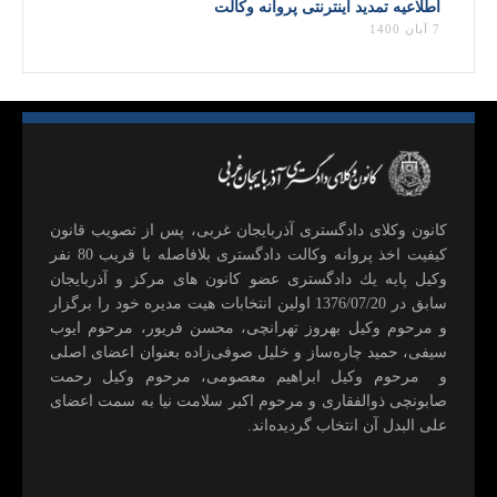
اطلاعیه تمدید اینترنتی پروانه وکالت
7 آبان 1400
كانون وكلای دادگستری آذربايجان غربی، پس از تصويب قانون
كيفيت اخذ پروانه وكالت دادگستری بلافاصله با قريب 80 نفر
وكيل پايه يك دادگستری عضو كانون های مركز و آذربايجان
سابق در 1376/07/20 اولين انتخابات هيت مديره خود را برگزار
و مرحوم وکیل بهروز تهرانچی، محسن فريور، مرحوم ايوب
سيفی، حميد چاره‌ساز و خليل صوفی‌زاده بعنوان اعضای اصلی
و مرحوم وکیل ابراهيم معصومی، مرحوم وکیل رحمت
صابونچی ذوالفقاری و مرحوم اكبر سلامت نيا به سمت اعضای
علی البدل آن انتخاب گرديده‌اند.