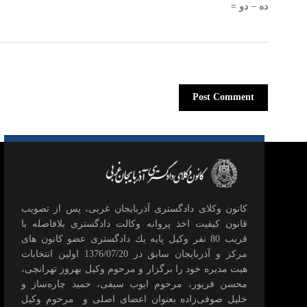
ده − دو =
كانون وكلای دادگستری آذربايجان غربی، پس از تصويب
قانون كيفيت اخذ پروانه وكالت دادگستری بلافاصله با
قريب 80 نفر وكيل پايه يك دادگستری عضو كانون های
مركز و آذربايجان سابق در 1376/07/20 اولين انتخابات
هيت مديره خود را برگزار و مرحوم وکیل بهروز تهرانچی،
محسن فريور، مرحوم ايوب سيفی، حميد چاره‌ساز و
خليل صوفی‌زاده بعنوان اعضای اصلی و مرحوم وکیل