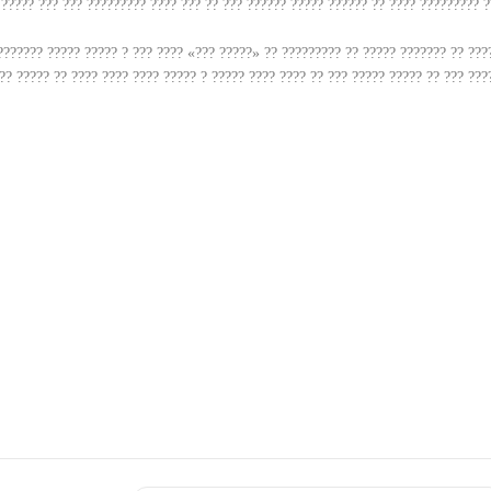
?????? ????? ??????? ???? ????? ? ????? ????? ????? ???????? ????????? ???? ?? 
? ?? ??????? ?????? ?? ?? ????? ??? ????? ??????? ????? ?? ????? ?? ??????? ???
? ???? ? ??????? ????????? ??????? ???? ?? ????? ?? ???? ?? ???? ??? ?? ????? ??