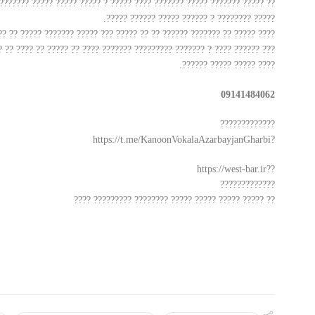
?????? ????? ?????? ??? ?? ??? ???? ????????? ??? ??? ????? ?? ?? ????
????? ???????? ? ?????? ????? ?????? ?????.
?? ?? ????????? ?? «????? ???» ???? ??? ? ????? ????? ??????? ????? ??
??? ??? ?? ???? ???? ????? ? ????? ???? ???? ???? ?? ????? ???? ??? ??
???? ????? ????? ??????.
09141484062
?????????????
?https://t.me/KanoonVokalaAzarbayjanGharbi
??https://west-bar.ir
?????????????
?? ????? ????? ????? ????? ???????? ????????? ????