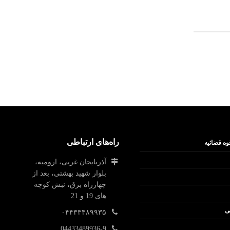
راه‌های ارتباطی
وه قضائیه
آذربایجان غربی، ارومیه،
بلوار شهید بهشتی، بعد از
چهارراه برق، نبش کوچه
های 19 و 21
ی
۰۴۴۳۳۴۸۹۹۳۵
04433489936-9