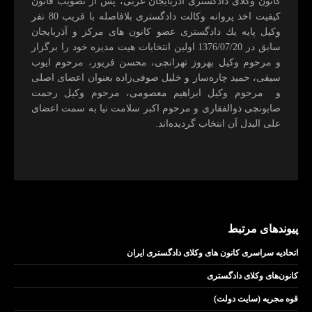
كانون وكلای دادگستری آذربايجان غربی، پس از تصويب قانون
كيفيت اخذ پروانه وكالت دادگستری بلافاصله با قريب 80 نفر
وكيل پايه يك دادگستری عضو كانون های مركز و آذربايجان
سابق در 1376/07/20 اولين انتخابات هيت مديره خود را برگزار
و مرحوم وکیل بهروز تهرانچی، محسن فريور، مرحوم ايوب
سيفی، حميد چاره‌ساز و خليل صوفی‌زاده بعنوان اعضای اصلی
و مرحوم وکیل ابراهيم معصومی، مرحوم وکیل رحمت
صابونچی ذوالفقاری و مرحوم اكبر سلامت نيا به سمت اعضای
علی البدل آن انتخاب گرديده‌اند.
پیوندهای مرتبط
اتحادیه سراسری کانون های وکلای دادگستری ایران
کانون‌های وکلای دادگستری
قوه مجریه (سایت دولت)