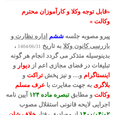
«قابل توجه وکلا و کارآموزان محترم
وکالت »
پیرو مصوبه جلسه
ششم
اداره نظارت و
بازرسی کانون وکلا
به تاریخ
،
1404/06/31
بدینوسیله متذکر می گردد انجام هر گونه
تبلیغات در فضای مجازی اعم از
دیوار
و
اینستاگرام
و… و نیز پخش
تراکت
و
بلاگری
به جهت مغایرت با
عرف مسلم
وکالت
و مطابق
تبصره ماده ۱۲۴
آیین نامه
اجرایی لایحه قانونی استقلال مصوب
۱۴۰۰/۰۴/۰۲
از مصادیق رفتار
خلاف شان