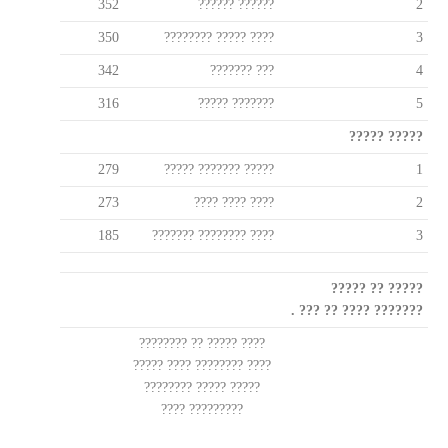
352
?????? ??????
2
350
???? ????? ????????
3
342
??? ???????
4
316
??????? ?????
5
????? ?????
279
????? ??????? ?????
1
273
???? ???? ????
2
185
???? ???????? ???????
3
????? ?? ?????
??????? ???? ?? ??? .
???? ????? ?? ????????
???? ???????? ???? ?????
????? ????? ????????
????????? ????