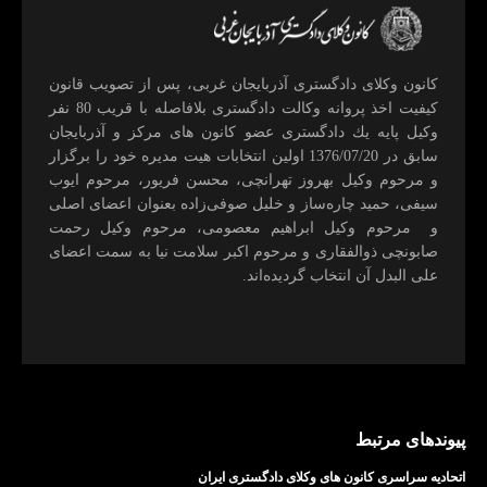
كانون وكلای دادگستری آذربايجان غربی، پس از تصويب قانون
كيفيت اخذ پروانه وكالت دادگستری بلافاصله با قريب 80 نفر
وكيل پايه يك دادگستری عضو كانون های مركز و آذربايجان
سابق در 1376/07/20 اولين انتخابات هيت مديره خود را برگزار
و مرحوم وکیل بهروز تهرانچی، محسن فريور، مرحوم ايوب
سيفی، حميد چاره‌ساز و خليل صوفی‌زاده بعنوان اعضای اصلی
و مرحوم وکیل ابراهيم معصومی، مرحوم وکیل رحمت
صابونچی ذوالفقاری و مرحوم اكبر سلامت نيا به سمت اعضای
علی البدل آن انتخاب گرديده‌اند.
پیوندهای مرتبط
اتحادیه سراسری کانون های وکلای دادگستری ایران